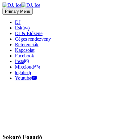
Primary Menu
DJ
Esküvő
DJ & Élőzene
Céges rendezvény
Referenciák
Kapcsolat
Facebook
Insta
Mixcloud
legalisdj
Youtube
Sokoró Fogadó