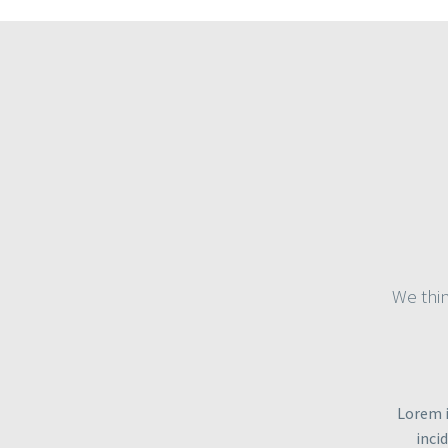
We thin
Lorem i
inci