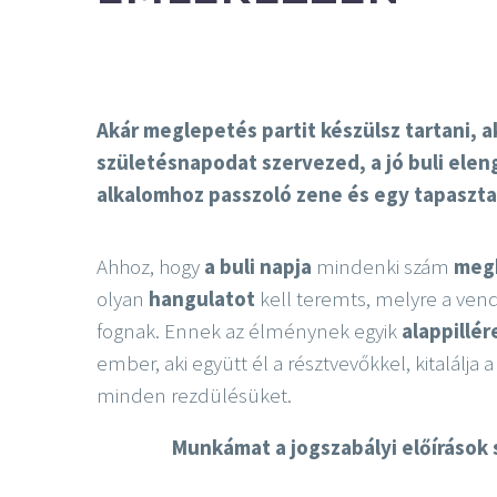
Akár meglepetés partit készülsz tartani, a
születésnapodat szervezed, a jó buli ele
alkalomhoz passzoló zene és egy tapasztal
Ahhoz, hogy
a buli napja
mindenki szám
meg
olyan
hangulatot
kell teremts, melyre a ven
fognak. Ennek az élménynek egyik
alappillér
ember, aki együtt él a résztvevőkkel, kitalálja a
minden rezdülésüket.
Munkámat a jogszabályi előírások 