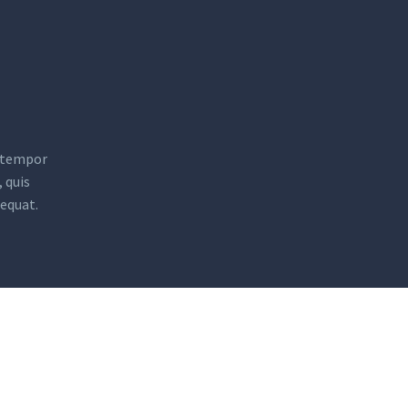
d tempor
 quis
sequat.