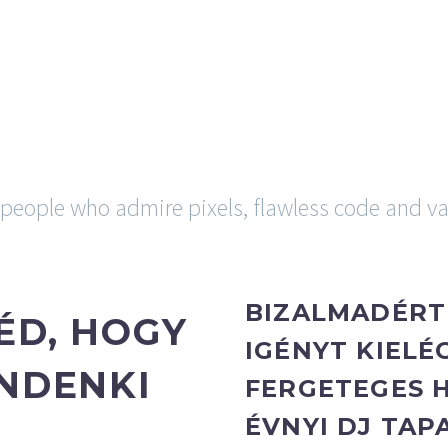
 & ÉLŐZENE
CÉGES RENDEZVÉNY
REFERENCIÁK
WE A
HO
people who admire pixels, flawless code and va
BIZALMADÉRT
ÉD, HOGY
IGÉNYT KIELÉ
INDENKI
FERGETEGES H
ÉVNYI DJ TA