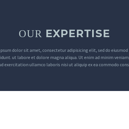
EXPERTISE
OUR
psum dolor sit amet, consectetur adipisicing elit, sed do eiusmo
didunt. ut labore et dolore magna aliqua. Ut enim ad minim veniam,
d exercitation ullamco laboris nisi ut aliquip ex ea commodo con
AWARDS