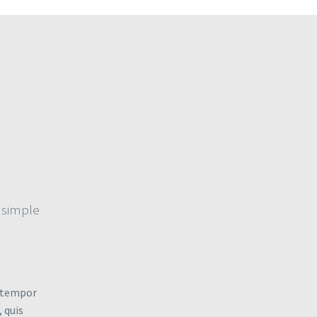
r simple
d tempor
 quis