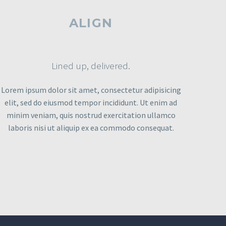
ALIGN
Lined up, delivered.
Lorem ipsum dolor sit amet, consectetur adipisicing
elit, sed do eiusmod tempor incididunt. Ut enim ad
minim veniam, quis nostrud exercitation ullamco
laboris nisi ut aliquip ex ea commodo consequat.