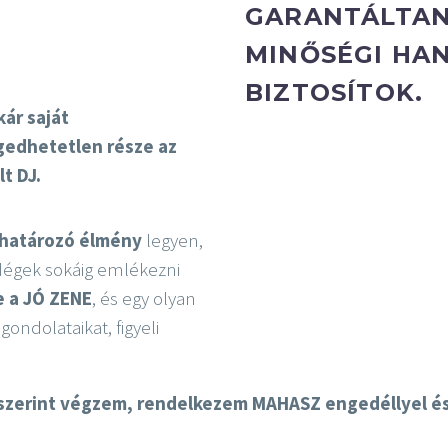
GARANTÁLTAN
MINŐSÉGI HAN
BIZTOSÍTOK.
kár saját
ngedhetetlen része az
t DJ.
határozó élmény
legyen,
dégek sokáig emlékezni
e a JÓ ZENE
, és egy olyan
 gondolataikat, figyeli
szerint végzem, rendelkezem MAHASZ engedéllyel és 