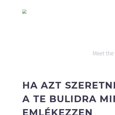
DJ
ESKÜVŐ
DJ
W
Meet the 
HA AZT SZERETN
A TE BULIDRA M
EMLÉKEZZEN