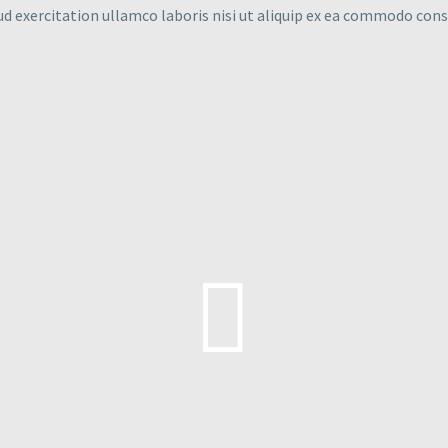
d exercitation ullamco laboris nisi ut aliquip ex ea commodo con

