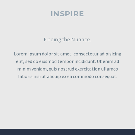
INSPIRE
Finding the Nuance.
Lorem ipsum dolor sit amet, consectetur adipisicing
elit, sed do eiusmod tempor incididunt. Ut enim ad
minim veniam, quis nostrud exercitation ullamco
laboris nisi ut aliquip ex ea commodo consequat.