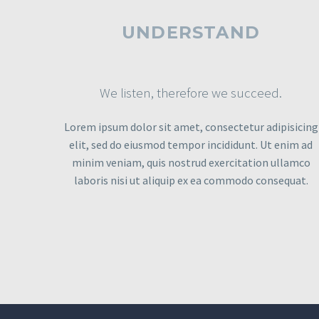
UNDERSTAND
We listen, therefore we succeed.
Lorem ipsum dolor sit amet, consectetur adipisicing
elit, sed do eiusmod tempor incididunt. Ut enim ad
minim veniam, quis nostrud exercitation ullamco
laboris nisi ut aliquip ex ea commodo consequat.